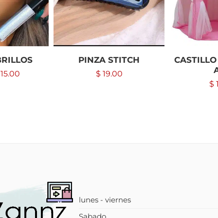
RILLOS
PINZA STITCH
CASTILLO
15.00
$
19.00
$
lunes - viernes
Sabado