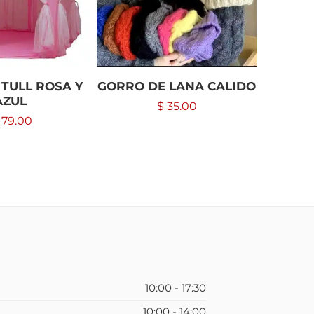
 TULL ROSA Y
GORRO DE LANA CALIDO
PAQ 
AZUL
$
35.00
179.00
10:00 - 17:30
10:00 - 14:00