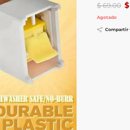
$
$
69.00
Agotado
Compartir