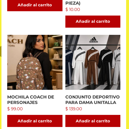
PIEZA)
Añadir al carrito
$
10.00
Añadir al carrito
MOCHILA COACH DE
CONJUNTO DEPORTIVO
PERSONAJES
PARA DAMA UNITALLA
$
99.00
$
139.00
Añadir al carrito
Añadir al carrito