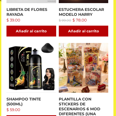
LIBRETA DE FLORES
ESTUCHERA ESCOLAR
RAYADA
MODELO HARRY
$
39.00
$
78.00
$
99.00
Añadir al carrito
Añadir al carrito
SHAMPOO TINTE
PLANTILLA CON
(500ML)
STICKERS DE
ESCENARIOS 6 MOD
$
59.00
DIFERENTES (UNA