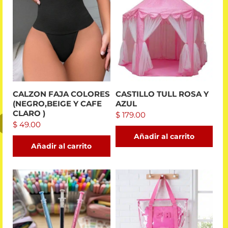
CALZON FAJA COLORES
CASTILLO TULL ROSA Y
(NEGRO,BEIGE Y CAFE
AZUL
CLARO )
$
179.00
$
49.00
Añadir al carrito
Añadir al carrito