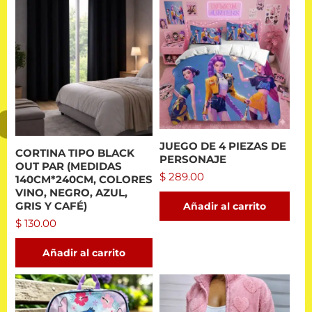
JUEGO DE 4 PIEZAS DE
CORTINA TIPO BLACK
PERSONAJE
OUT PAR (MEDIDAS
$
289.00
140CM*240CM, COLORES
VINO, NEGRO, AZUL,
GRIS Y CAFÉ)
Añadir al carrito
$
130.00
Añadir al carrito