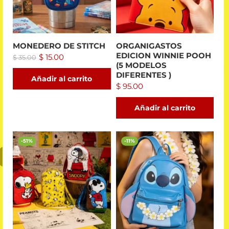
MONEDERO DE STITCH
ORGANIGASTOS
EDICION WINNIE POOH
$
15.00
$
35.00
(5 MODELOS
DIFERENTES )
Añadir al carrito
$
95.00
Añadir al carrito
-51%
-11%