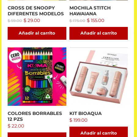
CROSS DE SNOOPY
MOCHILA STITCH
DIFERENTES MODELOS
HAWAIANA
$
29.00
$
155.00
$
59.00
$
175.00
Añadir al carrito
Añadir al carrito
COLORES BORRABLES
KIT BIOAQUA
12 PZS
$
199.00
$
22.00
Añadir al carrito