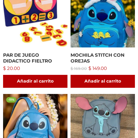
PAR DE JUEGO
MOCHILA STITCH CON
DIDACTICO FIELTRO
OREJAS
$
20.00
$
149.00
$
169.00
Añadir al carrito
Añadir al carrito
-11%