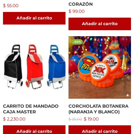
CORAZÓN
$
55.00
$
99.00
Añadir al carrito
Añadir al carrito
-24%
CARRITO DE MANDADO
CORCHOLATA BOTANERA
CAJA MASTER
(NARANJA Y BLANCO)
$
2,230.00
$
19.00
$
25.00
Añadir al carrito
Añadir al carrito