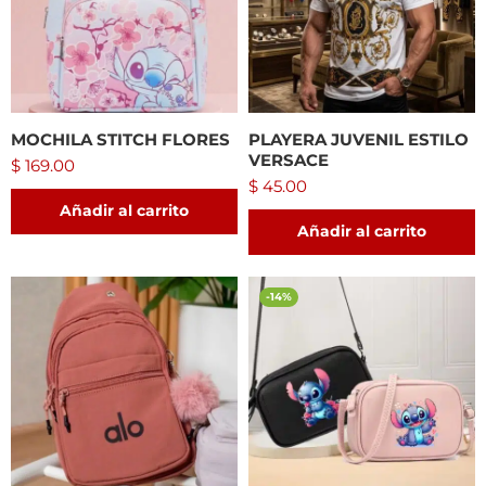
MOCHILA STITCH FLORES
PLAYERA JUVENIL ESTILO
VERSACE
$
169.00
$
45.00
Añadir al carrito
Añadir al carrito
-14%