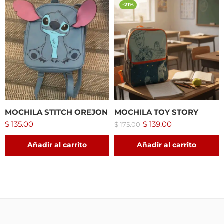
-21%
MOCHILA STITCH OREJON
MOCHILA TOY STORY
$
135.00
$
139.00
$
175.00
Añadir al carrito
Añadir al carrito