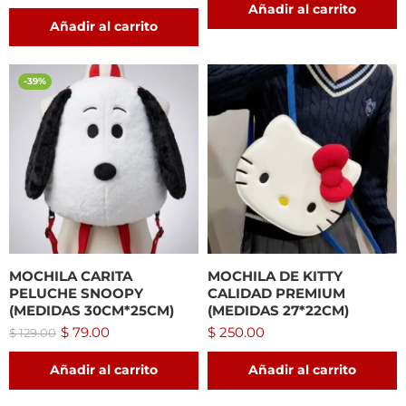
Añadir al carrito
Añadir al carrito
-39%
MOCHILA CARITA
MOCHILA DE KITTY
PELUCHE SNOOPY
CALIDAD PREMIUM
(MEDIDAS 30CM*25CM)
(MEDIDAS 27*22CM)
$
79.00
$
250.00
$
129.00
Añadir al carrito
Añadir al carrito