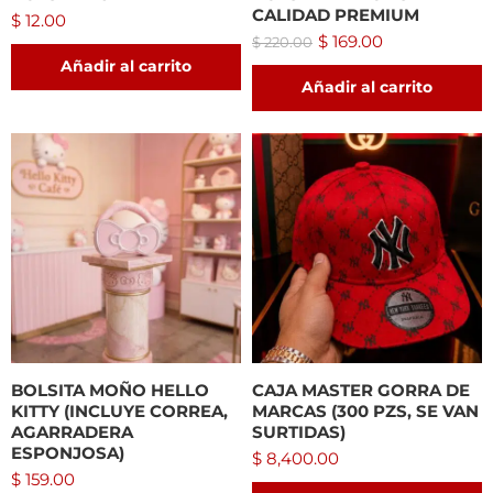
CALIDAD PREMIUM
$
12.00
$
169.00
$
220.00
Añadir al carrito
Añadir al carrito
BOLSITA MOÑO HELLO
CAJA MASTER GORRA DE
KITTY (INCLUYE CORREA,
MARCAS (300 PZS, SE VAN
AGARRADERA
SURTIDAS)
ESPONJOSA)
$
8,400.00
$
159.00