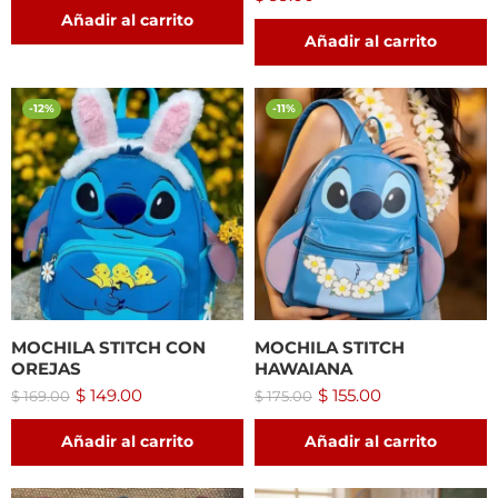
Añadir al carrito
Añadir al carrito
-12%
-11%
MOCHILA STITCH CON
MOCHILA STITCH
OREJAS
HAWAIANA
$
149.00
$
155.00
$
169.00
$
175.00
Añadir al carrito
Añadir al carrito