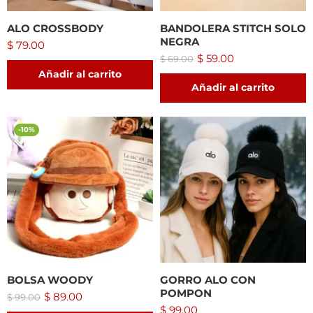
ALO CROSSBODY
BANDOLERA STITCH SOLO
NEGRA
$
79.00
$
59.00
$
69.00
Añadir al carrito
Añadir al carrito
-10%
BOLSA WOODY
GORRO ALO CON
POMPON
$
89.00
$
99.00
$
99.00