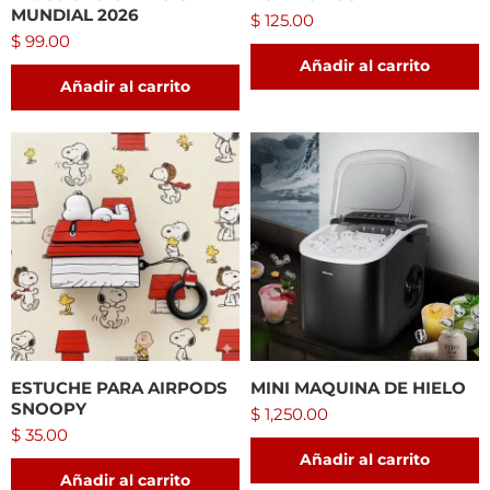
MUNDIAL 2026
$
125.00
$
99.00
Añadir al carrito
Añadir al carrito
ESTUCHE PARA AIRPODS
MINI MAQUINA DE HIELO
SNOOPY
$
1,250.00
$
35.00
Añadir al carrito
Añadir al carrito