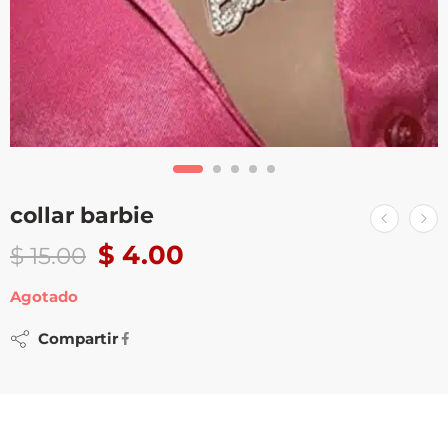
collar barbie
$
4.00
$
15.00
Agotado
Compartir