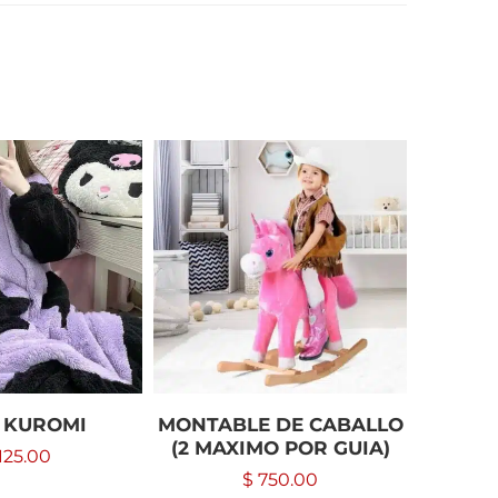
-50%
 KUROMI
MONTABLE DE CABALLO
R
(2 MAXIMO POR GUIA)
125.00
$
$
750.00