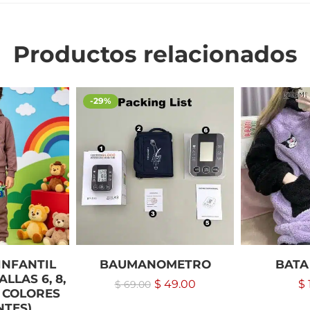
Productos relacionados
-29%
INFANTIL
BAUMANOMETRO
BATA
ALLAS 6, 8,
$
49.00
$
$
69.00
16 COLORES
NTES)