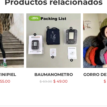
Productos relacionados
-29%
INIPIEL
BAUMANOMETRO
GORRO DE
55.00
$
49.00
$
$
69.00