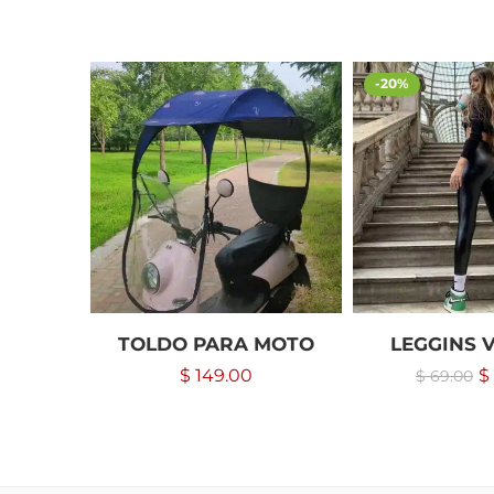
-20%
TOLDO PARA MOTO
LEGGINS V
$
149.00
$
$
69.00