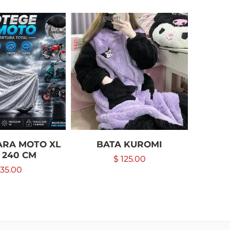
ARA MOTO XL
BATA KUROMI
EN
 240 CM
$
125.00
35.00