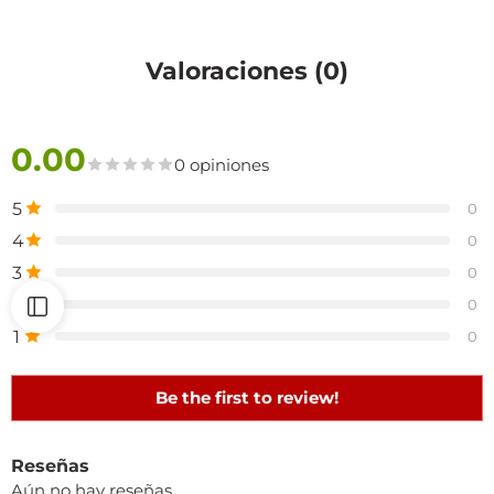
Valoraciones (0)
0.00
0 opiniones
5
0
4
0
3
0
2
0
1
0
Be the first to review!
Reseñas
Aún no hay reseñas.