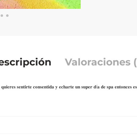
escripción
Valoraciones (
𝐢𝐞𝐫𝐞𝐬 𝐬𝐞𝐧𝐭𝐢𝐫𝐭𝐞 𝐜𝐨𝐧𝐬𝐞𝐧𝐭𝐢𝐝𝐚 𝐲 𝐞𝐜𝐡𝐚𝐫𝐭𝐞 𝐮𝐧 𝐬𝐮𝐩𝐞𝐫 𝐝í𝐚 𝐝𝐞 𝐬𝐩𝐚 𝐞𝐧𝐭𝐨𝐧𝐜𝐞𝐬 𝐞𝐬