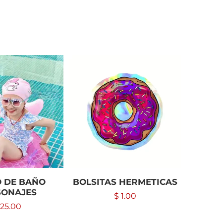
 DE BAÑO
BOLSITAS HERMETICAS
EN
SONAJES
$
1.00
25.00