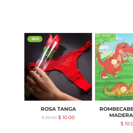
-50%
ROSA TANGA
ROMBECABE
MADERA
$
10.00
$
20.00
$
10.