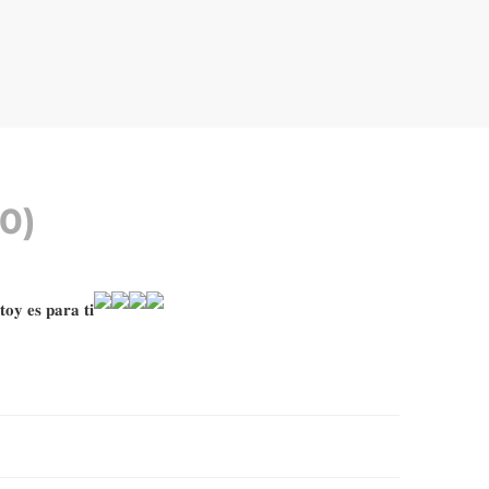
0)
𝐨𝐲 𝐞𝐬 𝐩𝐚𝐫𝐚 𝐭𝐢