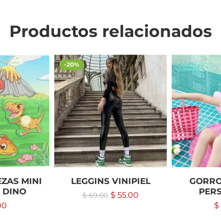
Productos relacionados
-20%
ZAS MINI
LEGGINS VINIPIEL
GORRO
 DINO
PER
$
55.00
$
69.00
00
$