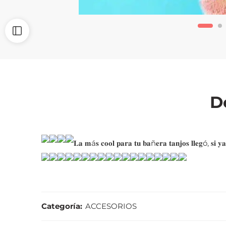
D
𝐋𝐚 𝐦á𝐬 𝐜𝐨𝐨𝐥 𝐩𝐚𝐫𝐚 𝐭𝐮 𝐛𝐚ñ𝐞𝐫𝐚 𝐭𝐚𝐧𝐣𝐨𝐬 𝐥𝐥𝐞𝐠ó, 𝐬𝐢 𝐲𝐚 𝐪
Categoría:
ACCESORIOS