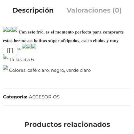
Descripción
Valoraciones (0)
𝐂𝐨𝐧 𝐞𝐬𝐭𝐞 𝐟𝐫í𝐨, 𝐞𝐬 𝐞𝐥 𝐦𝐨𝐦𝐞𝐧𝐭𝐨 𝐩𝐞𝐫𝐟𝐞𝐜𝐭𝐨 𝐩𝐚𝐫𝐚 𝐜𝐨𝐦𝐩𝐫𝐚𝐫𝐭𝐞
𝐞𝐬𝐭𝐚𝐬 𝐡𝐞𝐫𝐦𝐨𝐬𝐚𝐬 𝐛𝐨𝐭𝐢𝐭𝐚𝐬 𝐬ú𝐩𝐞𝐫 𝐚𝐟𝐞𝐥𝐩𝐚𝐝𝐚𝐬, 𝐞𝐬𝐭á𝐧 𝐜𝐡𝐮𝐥𝐚𝐬 𝐲 𝐦𝐮𝐲
𝐜ó𝐦𝐨𝐝𝐚𝐬
Tallas: 3 a 6
Colores: café claro, negro, verde claro
Categoría:
ACCESORIOS
Productos relacionados