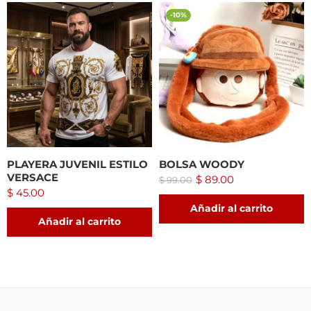
-10%
PLAYERA JUVENIL ESTILO
BOLSA WOODY
VERSACE
$
89.00
$
99.00
$
45.00
Añadir al carrito
Añadir al carrito