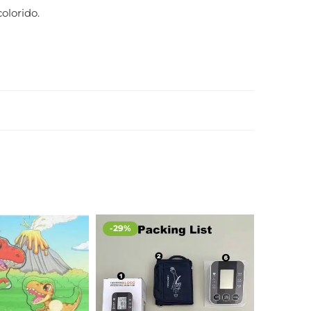
olorido.
-29%