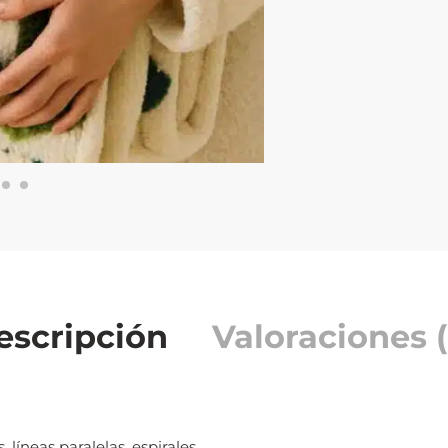
escripción
Valoraciones (
líneas paralelas, espirales.