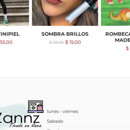
INIPIEL
SOMBRA BRILLOS
ROMBECA
MADE
55.00
$
15.00
$
22.00
$
lunes - viernes
Sabado