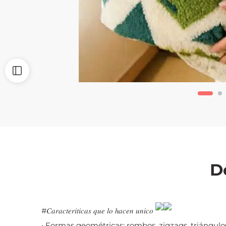
D
#𝐶𝑎𝑟𝑎𝑐𝑡𝑒𝑟𝑖𝑡𝑖𝑐𝑎𝑠
𝑞𝑢𝑒 𝑙𝑜 ℎ𝑎𝑐𝑒𝑛 𝑢𝑛𝑖𝑐𝑜
• Formas geométricas: rombos, zigzags, triángulos, 