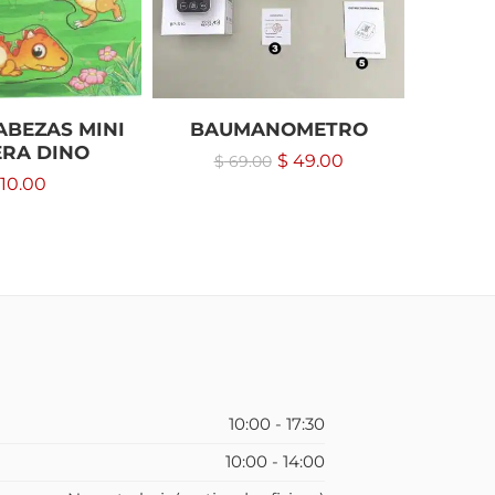
BEZAS MINI
BAUMANOMETRO
MA
RA DINO
P
$
49.00
$
69.00
10.00
10:00 - 17:30
10:00 - 14:00