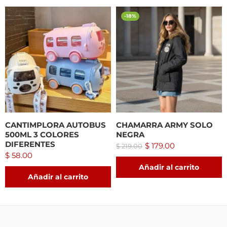
-18%
CANTIMPLORA AUTOBUS
CHAMARRA ARMY SOLO
500ML 3 COLORES
NEGRA
DIFERENTES
$
179.00
$
219.00
$
58.00
Añadir al carrito
Añadir al carrito