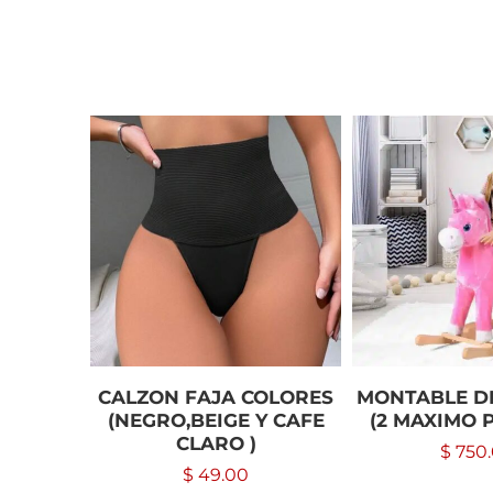
CALZON FAJA COLORES
MONTABLE D
(NEGRO,BEIGE Y CAFE
(2 MAXIMO 
CLARO )
$
750
$
49.00