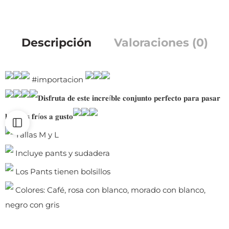
Descripción
Valoraciones (0)
#importacion
𝐃𝐢𝐬𝐟𝐫𝐮𝐭𝐚 𝐝𝐞 𝐞𝐬𝐭𝐞 𝐢𝐧𝐜𝐫𝐞í𝐛𝐥𝐞 𝐜𝐨𝐧𝐣𝐮𝐧𝐭𝐨 𝐩𝐞𝐫𝐟𝐞𝐜𝐭𝐨 𝐩𝐚𝐫𝐚 𝐩𝐚𝐬𝐚𝐫
𝐥𝐨𝐬 𝐝í𝐚𝐬 𝐟𝐫í𝐨𝐬 𝐚 𝐠𝐮𝐬𝐭𝐨
Tallas M y L
Incluye pants y sudadera
Los Pants tienen bolsillos
Colores: Café, rosa con blanco, morado con blanco,
negro con gris