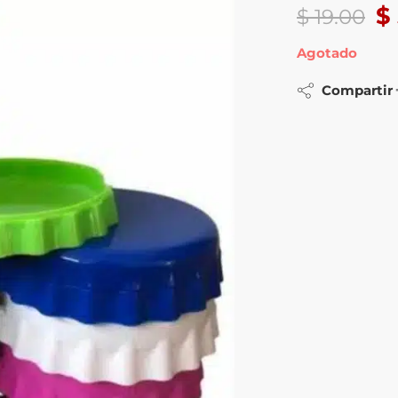
$
$
19.00
Agotado
Compartir