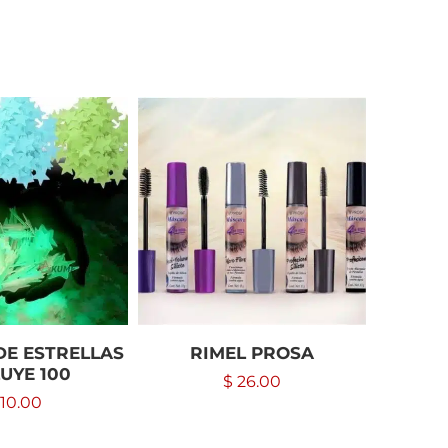
DE ESTRELLAS
RIMEL PROSA
FUNDA
UYE 100
1
$
26.00
10.00