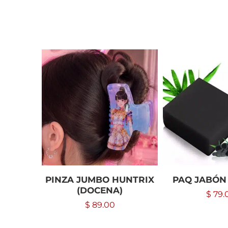
PINZA JUMBO HUNTRIX
PAQ JABÓN
(DOCENA)
$
79.
$
89.00