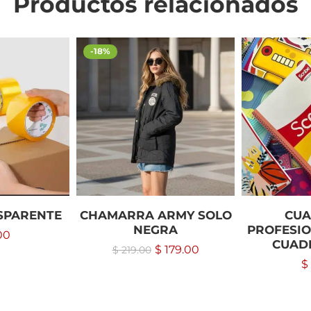
Productos relacionados
-18%
SPARENTE
CHAMARRA ARMY SOLO
CU
NEGRA
PROFESIO
00
CUAD
$
179.00
$
219.00
$