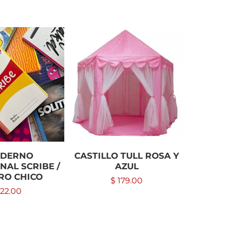
ADERNO
CASTILLO TULL ROSA Y
MONTA
NAL SCRIBE /
AZUL
(2 MA
RO CHICO
$
179.00
22.00