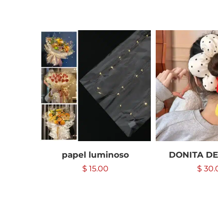
papel luminoso
DONITA DE
$
15.00
$
30.