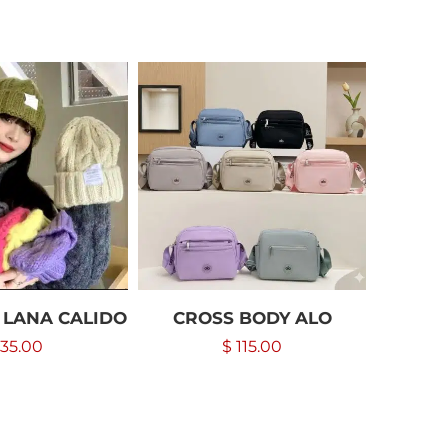
 LANA CALIDO
CROSS BODY ALO
CALZO
(NEGR
35.00
$
115.00