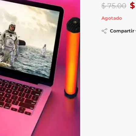
$
$
75.00
Agotado
Compartir