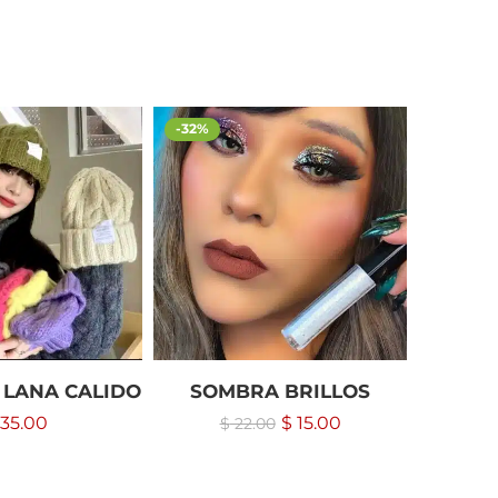
-32%
 LANA CALIDO
SOMBRA BRILLOS
EN
35.00
$
15.00
$
22.00