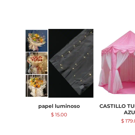
papel luminoso
CASTILLO TU
AZU
$
15.00
$
179.