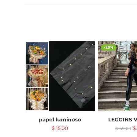
-20%
papel luminoso
LEGGINS V
$
15.00
$
$
69.00