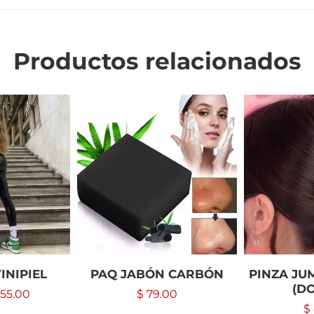
Productos relacionados
INIPIEL
PAQ JABÓN CARBÓN
PINZA JU
(D
55.00
$
79.00
$