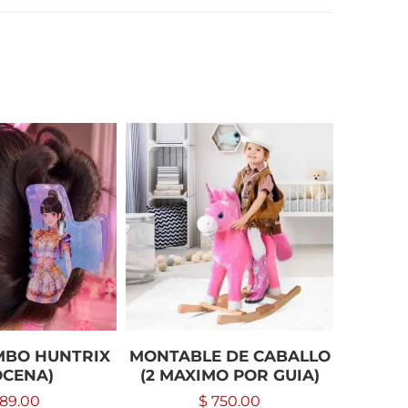
MBO HUNTRIX
MONTABLE DE CABALLO
PAQUET
OCENA)
(2 MAXIMO POR GUIA)
I
89.00
$
750.00