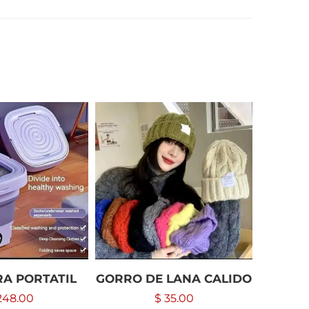
A PORTATIL
GORRO DE LANA CALIDO
CRO
48.00
$
35.00