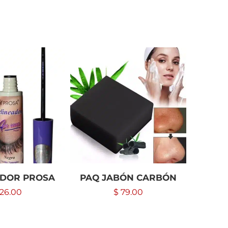
ADOR PROSA
PAQ JABÓN CARBÓN
CONJ
TOY STO
26.00
$
79.00
10, 12
D