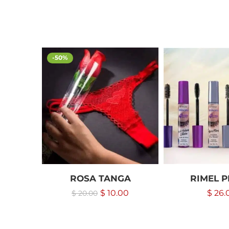
-50%
ROSA TANGA
RIMEL 
$
10.00
$
26.
$
20.00