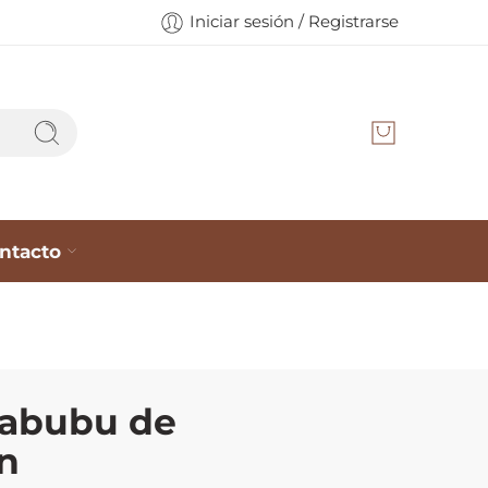
Iniciar sesión / Registrarse
ntacto
labubu de
on