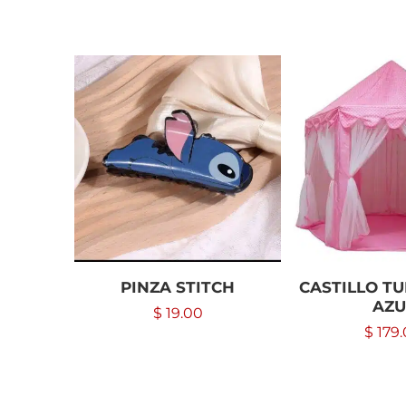
PINZA STITCH
CASTILLO TU
AZU
$
19.00
$
179.