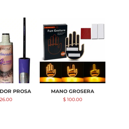
-29%
ADOR PROSA
MANO GROSERA
BA
26.00
$
100.00
$