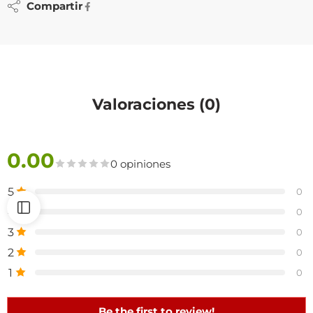
Compartir
Valoraciones (0)
0.00
0 opiniones
5
0
4
0
3
0
2
0
1
0
Be the first to review!