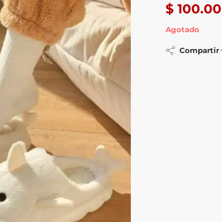
$
100.00
Agotado
Compartir