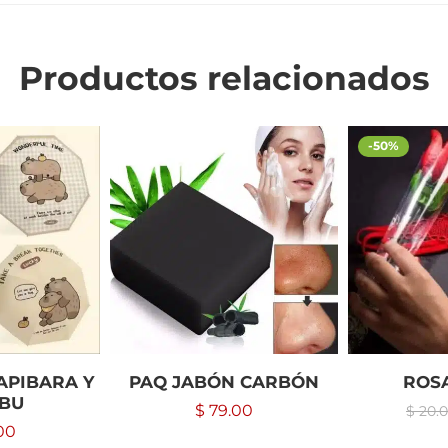
Productos relacionados
-50%
APIBARA Y
PAQ JABÓN CARBÓN
ROS
BU
$
79.00
$
20.
00