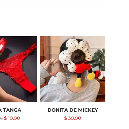
A TANGA
DONITA DE MICKEY
BOLSI
$
10.00
$
30.00
00