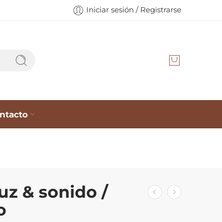
Iniciar sesión / Registrarse
ntacto
luz & sonido /
o