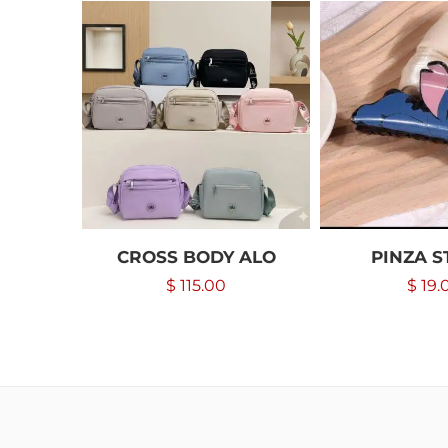
CROSS BODY ALO
PINZA S
$
115.00
$
19.