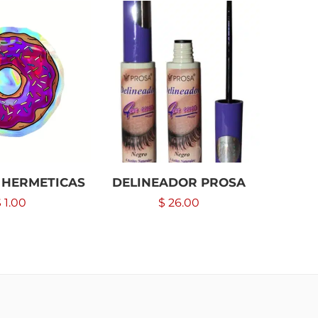
 HERMETICAS
DELINEADOR PROSA
MONTA
(2 MA
$
1.00
$
26.00