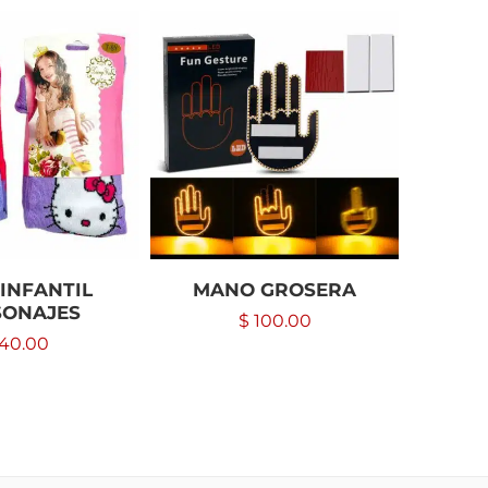
INFANTIL
MANO GROSERA
CONJ
SONAJES
TOY STO
$
100.00
10, 12
40.00
D