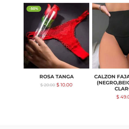
-50%
ROSA TANGA
CALZON FAJ
(NEGRO,BEI
$
10.00
$
20.00
CLAR
$
49.