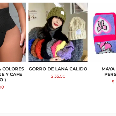
A COLORES
GORRO DE LANA CALIDO
MAYA 
GE Y CAFE
PER
$
35.00
O )
$
00