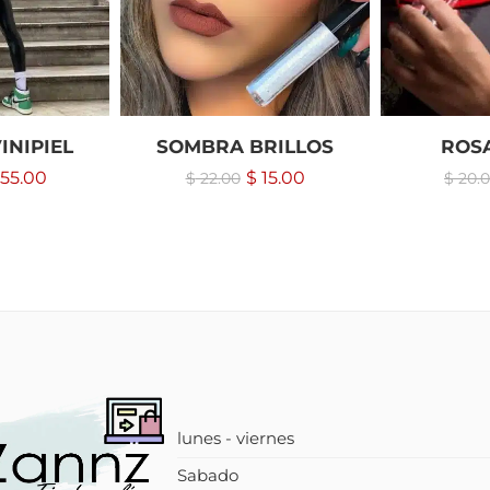
INIPIEL
SOMBRA BRILLOS
ROS
55.00
$
15.00
$
22.00
$
20.
lunes - viernes
Sabado