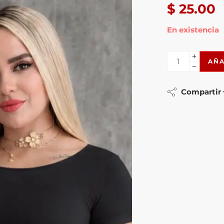
$
25.00
En existencia
AÑA
Compartir