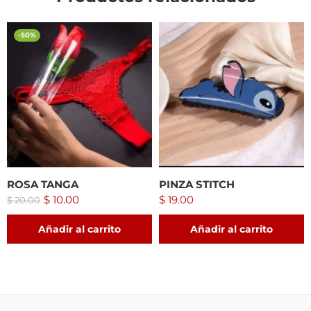
-50%
ROSA TANGA
PINZA STITCH
$
10.00
$
19.00
$
20.00
Añadir al carrito
Añadir al carrito