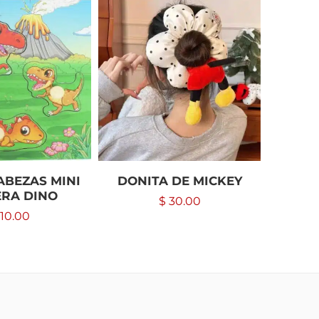
-50%
BEZAS MINI
DONITA DE MICKEY
R
RA DINO
$
30.00
$
10.00