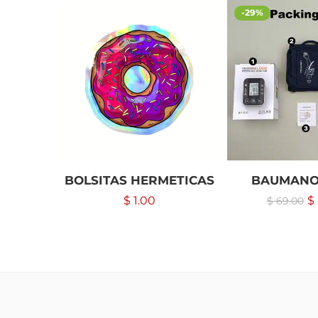
-29%
BOLSITAS HERMETICAS
BAUMANO
$
1.00
$
$
69.00