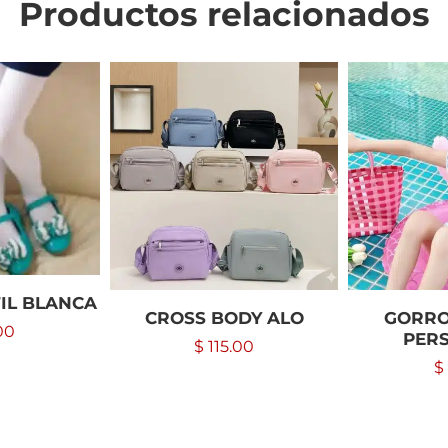
Productos relacionados
IL BLANCA
CROSS BODY ALO
GORRO
00
PER
$
115.00
$