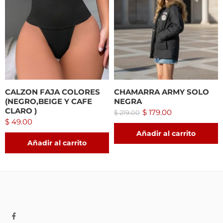
CALZON FAJA COLORES
CHAMARRA ARMY SOLO
(NEGRO,BEIGE Y CAFE
NEGRA
CLARO )
$
179.00
$
219.00
$
49.00
Añadir al carrito
Añadir al carrito