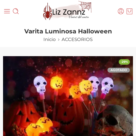
Varita Luminosa Halloween
Inicio
ACCESORIOS
-29%
AGOTADO