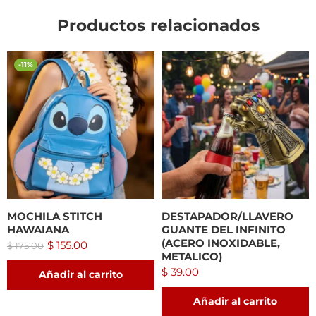
Productos relacionados
-11%
MOCHILA STITCH
DESTAPADOR/LLAVERO
HAWAIANA
GUANTE DEL INFINITO
(ACERO INOXIDABLE,
$
155.00
$
175.00
METALICO)
$
39.00
Añadir al carrito
Añadir al carrito