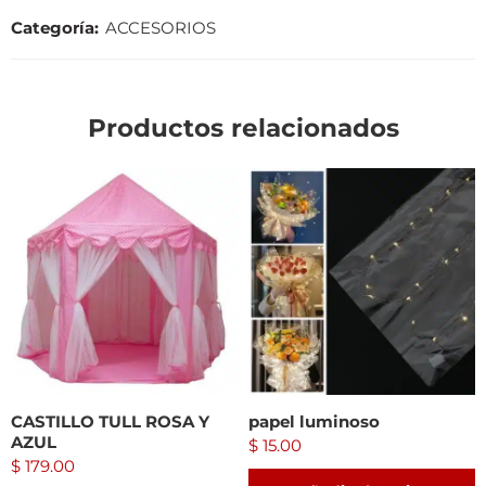
Categoría:
ACCESORIOS
Productos relacionados
CASTILLO TULL ROSA Y
papel luminoso
AZUL
$
15.00
$
179.00