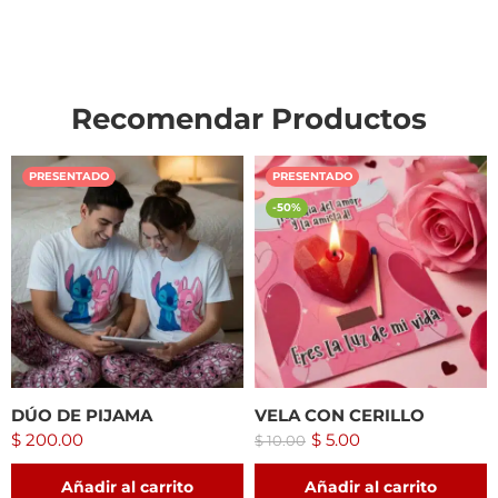
Recomendar Productos
PRESENTADO
PRESENTADO
-50%
DÚO DE PIJAMA
VELA CON CERILLO
$
200.00
$
5.00
$
10.00
Añadir al carrito
Añadir al carrito