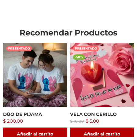
Recomendar Productos
PRESENTADO
PRESENTADO
-50%
DÚO DE PIJAMA
VELA CON CERILLO
$
200.00
$
5.00
$
10.00
Añadir al carrito
Añadir al carrito