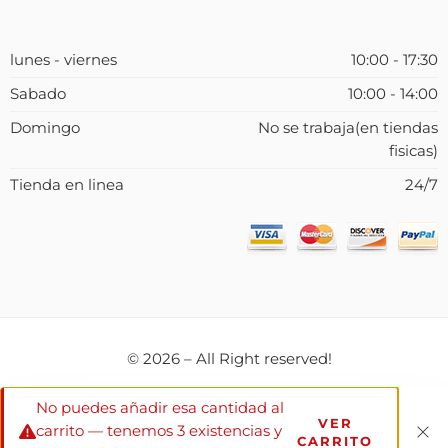
lunes - viernes
10:00 - 17:30
Sabado
10:00 - 14:00
Domingo
No se trabaja(en tiendas
fisicas)
Tienda en linea
24/7
© 2026 – All Right reserved!
Blog
My account
Políticas de Venta
No puedes añadir esa cantidad al
VER
carrito — tenemos 3 existencias y
CARRITO