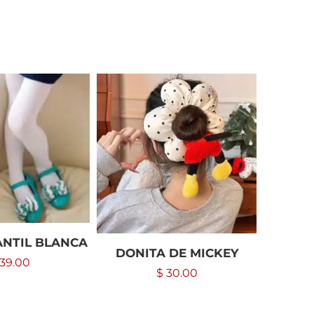
ANTIL BLANCA
DONITA DE MICKEY
PINZA
39.00
$
30.00