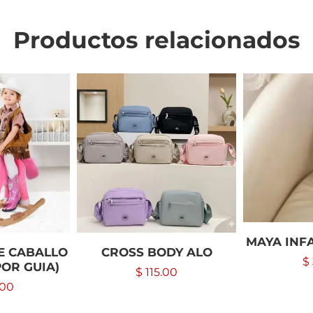
Productos relacionados
MAYA INF
E CABALLO
CROSS BODY ALO
$
POR GUIA)
$
115.00
.00