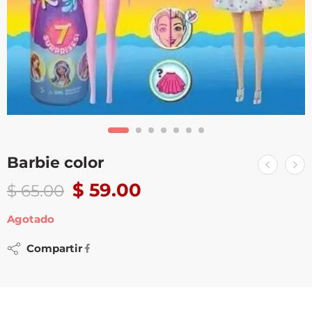
Barbie color
$
59.00
$
65.00
Agotado
Compartir