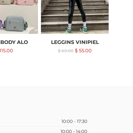
 BODY ALO
LEGGINS VINIPIEL
PI
115.00
$
55.00
$
69.00
10:00 - 17:30
10:00 - 14:00