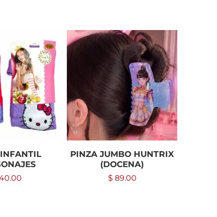
INFANTIL
PINZA JUMBO HUNTRIX
MA
SONAJES
(DOCENA)
40.00
$
89.00