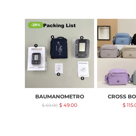
-29%
BAUMANOMETRO
CROSS BO
$
49.00
$
115.
$
69.00