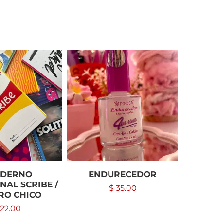
ADERNO
ENDURECEDOR
CALZO
NAL SCRIBE /
(NEGR
$
35.00
RO CHICO
22.00