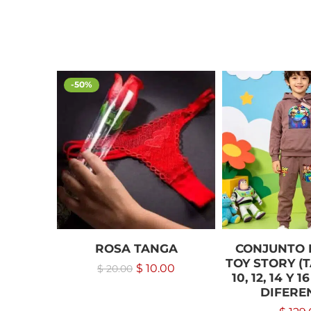
-50%
ROSA TANGA
CONJUNTO 
TOY STORY (T
$
10.00
$
20.00
10, 12, 14 Y 
DIFERE