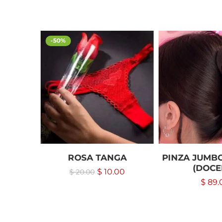
-50%
ROSA TANGA
PINZA JUMB
(DOCE
$
10.00
$
20.00
$
89.