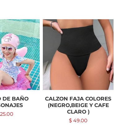
 DE BAÑO
CALZON FAJA COLORES
PARAG
SONAJES
(NEGRO,BEIGE Y CAFE
CLARO )
25.00
$
49.00