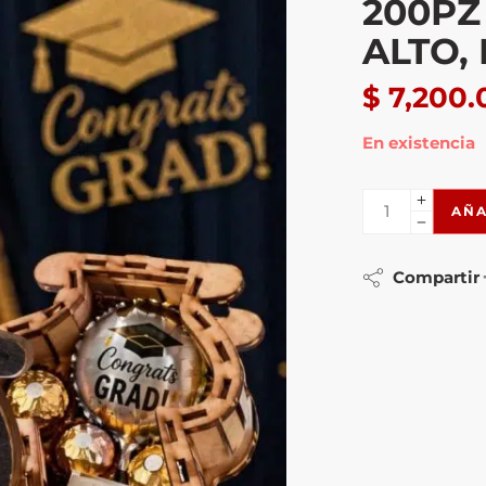
200PZ
ALTO,
$
7,200.
En existencia
AÑA
Compartir