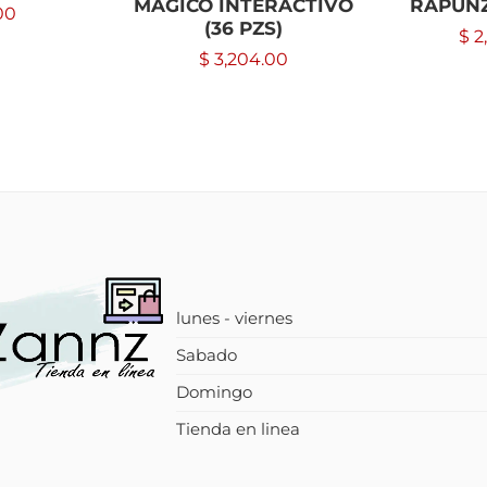
MAGICO INTERACTIVO
RAPUNZE
00
(36 PZS)
$
2
$
3,204.00
lunes - viernes
Sabado
Domingo
Tienda en linea