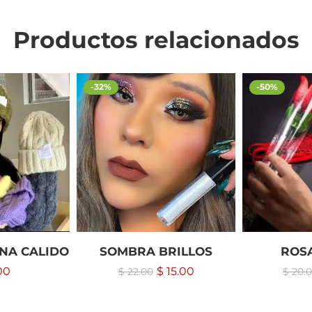
Productos relacionados
-32%
-50%
NA CALIDO
SOMBRA BRILLOS
ROS
00
$
15.00
$
22.00
$
20.