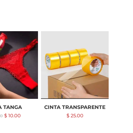
A TANGA
CINTA TRANSPARENTE
PINZA
$
10.00
$
25.00
00